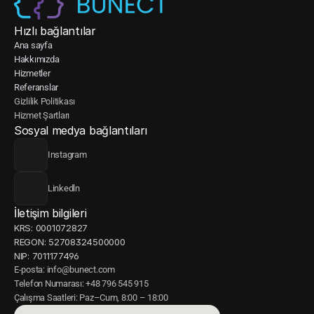
Hızlı bağlantılar
Ana sayfa
Hakkımızda
Hizmetler
Referanslar
Gizlilik Politikası
Hizmet Şartları
Sosyal medya bağlantıları
Instagram
Linkedln
İletişim bilgileri
KRS: 0001072827
REGON: 52708324500000
NIP: 7011177496
E-posta: info@bunect.com
Telefon Numarası: +48 796 545 915
Çalışma Saatleri: Paz–Cum, 8:00 – 18:00