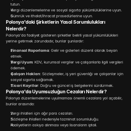
tutun.
Vergi düzenlemelerine ve sosyal sigorta yükümlülüklerine uyun.
Gümrük ve ithalat/ihracat prosedürlerine uyun.
Polonya'daki Şirketlerin Yasal Sorumlulukları 
Nelerdir?
Polonya'da faaliyet gösteren şirketler belirli yasal yükümlülükleri 
yerine getirmek zorundadır, bunlar şunlardır:
Finansal Raporlama
: Gelir ve giderleri düzenli olarak beyan 
etmek.
Vergi Uyum
: KDV, kurumsal vergiler ve çalışanlarla ilgili vergileri 
ödemek.
Çalışan Hakları
: Sözleşmeler, iş yeri güvenliği ve çalışanlar için 
sosyal sigorta sağlamak.
Ticari Kayıtlar
: Doğru ve güncel iş belgelerini sürdürmek.
Polonya'da Uyumsuzluğun Cezaları Nelerdir?
Polonya düzenlemelerine uyulmaması önemli cezalara yol açabilir, 
bunlar arasında:
Vergi ihlalleri için ağır para cezaları.
Sözleşme ihlalleri nedeniyle tazminat sorumluluğu.
Faaliyetlerin askıya alınması veya lisansların iptali.