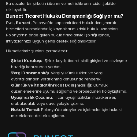
Bu cezalar bir şirketin itibarını ve mali istikrarını ciddi şekilde 
etkileyebilir.
Bunect Ticaret Hukuku Danışmanlığı Sağlıyor mu?
Evet, 
Bunect
, Polonya'da kapsamlı ticari hukuk danışmanlık 
hizmetleri sunmaktadır. İç kaynaklarımızdaki hukuk uzmanları, 
Polonya'nın önde gelen hukuk firmalarıyla işbirliği içinde, 
ihtiyaçlarınıza uygun geniş destek sağlamaktadır.
Hizmetlerimiz şunları içermektedir:
Şirket Kuruluşu
: Şirket kaydı, ticaret sicili girişleri ve sözleşme 
hazırlığı konusunda yardım.
Vergi Danışmanlığı
: Vergi yükümlülükleri ve vergi 
avantajlarından yararlanma konusunda rehberlik.
Gümrük ve İthalat/İhracat Danışmanlığı
: Gümrük 
düzenlemelerine uyumu sağlama ve prosedürleri kolaylaştırma.
Uyuşmazlık Çözümü
: Ticari uyuşmazlıkları müzakereler, 
arabuluculuk veya dava yoluyla çözme.
Hukuki Temsil
: Polonya'da bireyler ve işletmeler için hukuki 
meselelerde destek sağlama.