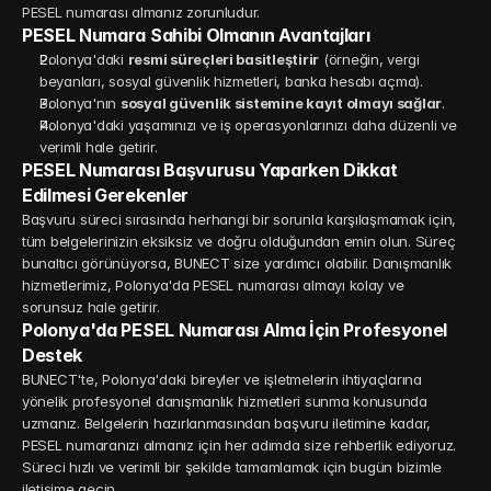
PESEL numarası almanız zorunludur.
PESEL Numara Sahibi Olmanın Avantajları
Polonya'daki 
resmi süreçleri basitleştirir
 (örneğin, vergi 
beyanları, sosyal güvenlik hizmetleri, banka hesabı açma).
Polonya'nın 
sosyal güvenlik sistemine kayıt olmayı sağlar
.
Polonya'daki yaşamınızı ve iş operasyonlarınızı daha düzenli ve 
verimli hale getirir.
PESEL Numarası Başvurusu Yaparken Dikkat 
Edilmesi Gerekenler
Başvuru süreci sırasında herhangi bir sorunla karşılaşmamak için, 
tüm belgelerinizin eksiksiz ve doğru olduğundan emin olun. Süreç 
bunaltıcı görünüyorsa, BUNECT size yardımcı olabilir. Danışmanlık 
hizmetlerimiz, Polonya'da PESEL numarası almayı kolay ve 
sorunsuz hale getirir.
Polonya'da PESEL Numarası Alma İçin Profesyonel 
Destek
BUNECT'te, Polonya'daki bireyler ve işletmelerin ihtiyaçlarına 
yönelik profesyonel danışmanlık hizmetleri sunma konusunda 
uzmanız. Belgelerin hazırlanmasından başvuru iletimine kadar, 
PESEL numaranızı almanız için her adımda size rehberlik ediyoruz. 
Süreci hızlı ve verimli bir şekilde tamamlamak için bugün bizimle 
iletişime geçin.